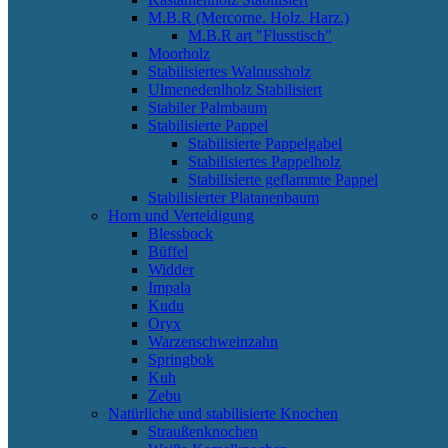
M.B.R (Mercorne. Holz. Harz.)
M.B.R art "Flusstisch"
Moorholz
Stabilisiertes Walnussholz
Ulmenedenlholz Stabilisiert
Stabiler Palmbaum
Stabilisierte Pappel
Stabilisierte Pappelgabel
Stabilisiertes Pappelholz
Stabilisierte geflammte Pappel
Stabilisierter Platanenbaum
Horn und Verteidigung
Blessbock
Büffel
Widder
Impala
Kudu
Oryx
Warzenschweinzahn
Springbok
Kuh
Zebu
Natürliche und stabilisierte Knochen
Straußenknochen