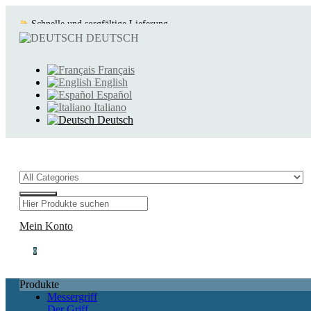
Schnelle und sorgfältige Lieferung
DEUTSCH
Außergewöhnliche Produkte
Français
English
Español
Italiano
Deutsch
Mein Konto
0
Produkte
Messergriff
Der Griff