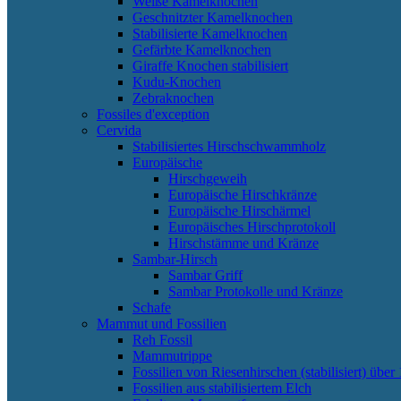
Weiße Kamelknochen
Geschnitzter Kamelknochen
Stabilisierte Kamelknochen
Gefärbte Kamelknochen
Giraffe Knochen stabilisiert
Kudu-Knochen
Zebraknochen
Fossiles d'exception
Cervida
Stabilisiertes Hirschschwammholz
Europäische
Hirschgeweih
Europäische Hirschkränze
Europäische Hirschärmel
Europäisches Hirschprotokoll
Hirschstämme und Kränze
Sambar-Hirsch
Sambar Griff
Sambar Protokolle und Kränze
Schafe
Mammut und Fossilien
Reh Fossil
Mammutrippe
Fossilien von Riesenhirschen (stabilisiert) über 
Fossilien aus stabilisiertem Elch