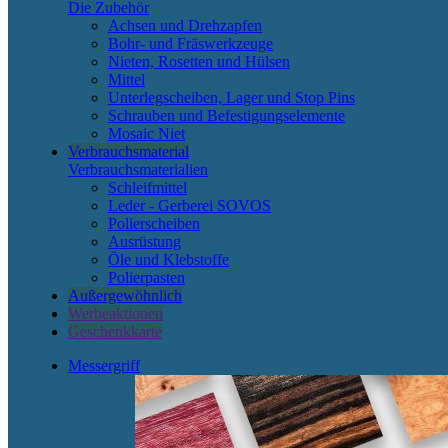
Die Zubehör
Achsen und Drehzapfen
Bohr- und Fräswerkzeuge
Nieten, Rosetten und Hülsen
Mittel
Unterlegscheiben, Lager und Stop Pins
Schrauben und Befestigungselemente
Mosaic Niet
Verbrauchsmaterial
Verbrauchsmaterialien
Schleifmittel
Leder - Gerberei SOVOS
Polierscheiben
Ausrüstung
Öle und Klebstoffe
Polierpasten
Außergewöhnlich
Werbeaktionen
Geschenkkarte
Messergriff