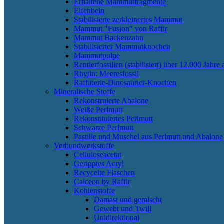
Erhaltene Mammutfragmente
Elfenbein
Stabilisierte zerkleinertes Mammut
Mammut "Fusion" von Raffir
Mammut Backenzahn
Stabilisierter Mammutknochen
Mammutpulpe
Rentierfossilien (stabilisiert) über 12.000 Jahre a
Rhytin: Meeresfossil
Raffinerie-Dinosaurier-Knochen
Mineralische Stoffe
Rekonstruierte Abalone
Weiße Perlmutt
Rekonstituiertes Perlmutt
Schwarze Perlmutt
Pastille und Muschel aus Perlmutt und Abalone
Verbundwerkstoffe
Celluloseacetat
Geripptes Acryl
Recycelte Flaschen
Calceon by Raffir
Kohlenstoffe
Damast und gemischt
Gewebt und Twill
Unidirektional