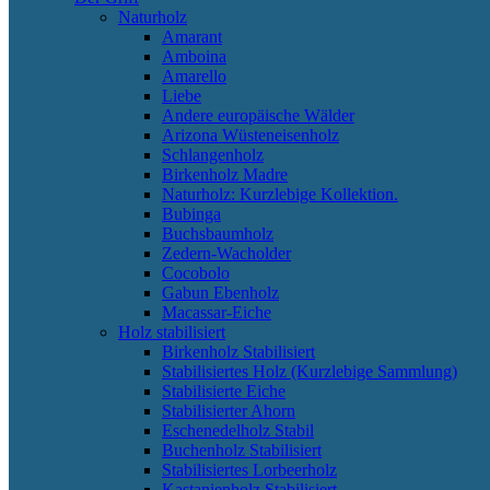
Naturholz
Amarant
Amboina
Amarello
Liebe
Andere europäische Wälder
Arizona Wüsteneisenholz
Schlangenholz
Birkenholz Madre
Naturholz: Kurzlebige Kollektion.
Bubinga
Buchsbaumholz
Zedern-Wacholder
Cocobolo
Gabun Ebenholz
Macassar-Eiche
Holz stabilisiert
Birkenholz Stabilisiert
Stabilisiertes Holz (Kurzlebige Sammlung)
Stabilisierte Eiche
Stabilisierter Ahorn
Eschenedelholz Stabil
Buchenholz Stabilisiert
Stabilisiertes Lorbeerholz
Kastanienholz Stabilisiert