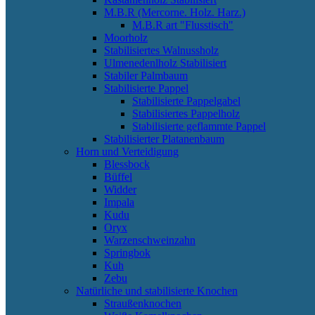
M.B.R (Mercorne. Holz. Harz.)
M.B.R art "Flusstisch"
Moorholz
Stabilisiertes Walnussholz
Ulmenedenlholz Stabilisiert
Stabiler Palmbaum
Stabilisierte Pappel
Stabilisierte Pappelgabel
Stabilisiertes Pappelholz
Stabilisierte geflammte Pappel
Stabilisierter Platanenbaum
Horn und Verteidigung
Blessbock
Büffel
Widder
Impala
Kudu
Oryx
Warzenschweinzahn
Springbok
Kuh
Zebu
Natürliche und stabilisierte Knochen
Straußenknochen