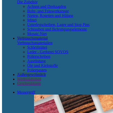
Die Zubehör
Achsen und Drehzapfen
Bohr- und Fräswerkzeuge
Nieten, Rosetten und Hülsen
Mittel
Unterlegscheiben, Lager und Stop Pins
Schrauben und Befestigungselemente
Mosaic Niet
Verbrauchsmaterial
Verbrauchsmaterialien
Schleifmittel
Leder - Gerberei SOVOS
Polierscheiben
Ausrüstung
Öle und Klebstoffe
Polierpasten
Außergewöhnlich
Werbeaktionen
Geschenkkarte
Messergriff