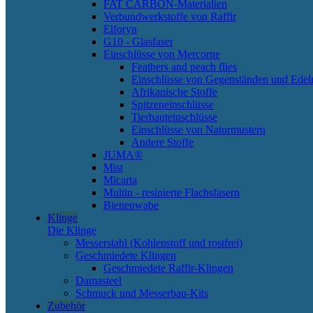
FAT CARBON-Materialien
Verbundwerkstoffe von Raffir
Elforyn
G10 - Glasfaser
Einschlüsse von Mercorne
Feathers and peach flies
Einschlüsse von Gegenständen und Edel
Afrikanische Stoffe
Spitzeneinschlüsse
Tierhauteinschlüsse
Einschlüsse von Naturmustern
Andere Stoffe
JUMA®
Mist
Micarta
Multin - resinierte Flachsfasern
Bienenwabe
Klinge
Die Klinge
Messerstahl (Kohlenstoff und rostfrei)
Geschmiedete Klingen
Geschmiedete Raffir-Klingen
Damasteel
Schmuck und Messerbau-Kits
Zubehör