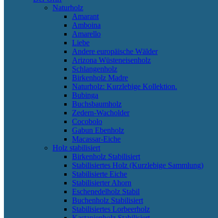
Naturholz
Amarant
Amboina
Amarello
Liebe
Andere europäische Wälder
Arizona Wüsteneisenholz
Schlangenholz
Birkenholz Madre
Naturholz: Kurzlebige Kollektion.
Bubinga
Buchsbaumholz
Zedern-Wacholder
Cocobolo
Gabun Ebenholz
Macassar-Eiche
Holz stabilisiert
Birkenholz Stabilisiert
Stabilisiertes Holz (Kurzlebige Sammlung)
Stabilisierte Eiche
Stabilisierter Ahorn
Eschenedelholz Stabil
Buchenholz Stabilisiert
Stabilisiertes Lorbeerholz
Kastanienholz Stabilisiert