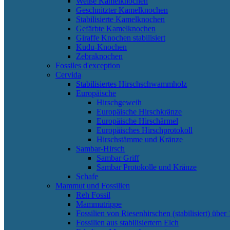
Weiße Kamelknochen
Geschnitzter Kamelknochen
Stabilisierte Kamelknochen
Gefärbte Kamelknochen
Giraffe Knochen stabilisiert
Kudu-Knochen
Zebraknochen
Fossiles d'exception
Cervida
Stabilisiertes Hirschschwammholz
Europäische
Hirschgeweih
Europäische Hirschkränze
Europäische Hirschärmel
Europäisches Hirschprotokoll
Hirschstämme und Kränze
Sambar-Hirsch
Sambar Griff
Sambar Protokolle und Kränze
Schafe
Mammut und Fossilien
Reh Fossil
Mammutrippe
Fossilien von Riesenhirschen (stabilisiert) über 
Fossilien aus stabilisiertem Elch