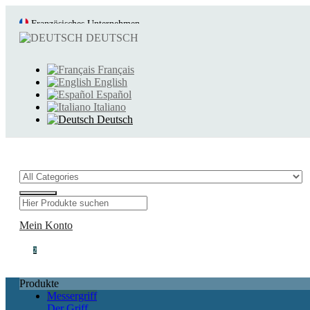
Französisches Unternehmen
Schnelle und sorgfältige Lieferung
DEUTSCH
Français
English
Español
Italiano
Deutsch
Mein Konto
2
Produkte
Messergriff
Der Griff