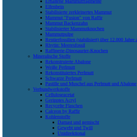
Erhaltene Mammutfragmente
Elfenbein
Stabilisierte zerkleinertes Mammut
Mammut "Fusion" von Raffir
Mammut Backenzahn
Stabilisierter Mammutknochen
Mammutpulpe
Rentierfossilien (stabilisiert) über 12.000 Jahre a
Rhytin: Meeresfossil
Raffinerie-Dinosaurier-Knochen
Mineralische Stoffe
Rekonstruierte Abalone
Weiße Perlmutt
Rekonstituiertes Perlmutt
Schwarze Perlmutt
Pastille und Muschel aus Perlmutt und Abalone
Verbundwerkstoffe
Celluloseacetat
Geripptes Acryl
Recycelte Flaschen
Calceon by Raffir
Kohlenstoffe
Damast und gemischt
Gewebt und Twill
Unidirektional