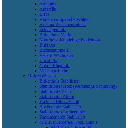
Amboina
Amarello
Liebe
Andere europäische Wälder
Arizona Wüsteneisenholz
Schlangenholz
Birkenholz Madre
Naturholz: Kurzlebige Kollektion.
Bubinga
Buchsbaumholz
Zedern-Wacholder
Cocobolo
Gabun Ebenholz
Macassar-Eiche
Holz stabilisiert
Birkenholz Stabilisiert
Stabilisiertes Holz (Kurzlebige Sammlung)
Stabilisierte Eiche
Stabilisierter Ahorn
Eschenedelholz Stabil
Buchenholz Stabilisiert
Stabilisiertes Lorbeerholz
Kastanienholz Stabilisiert
M.B.R (Mercorne. Holz. Harz.)
M.B.R art "Flusstisch"