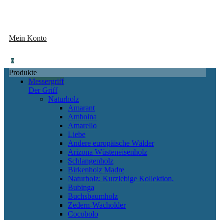
Mein Konto
0
Produkte
Messergriff
Der Griff
Naturholz
Amarant
Amboina
Amarello
Liebe
Andere europäische Wälder
Arizona Wüsteneisenholz
Schlangenholz
Birkenholz Madre
Naturholz: Kurzlebige Kollektion.
Bubinga
Buchsbaumholz
Zedern-Wacholder
Cocobolo