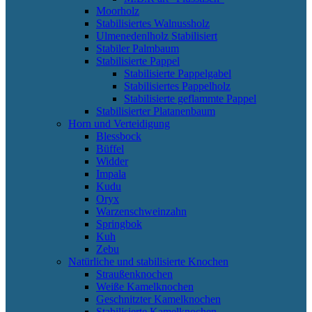
Moorholz
Stabilisiertes Walnussholz
Ulmenedenlholz Stabilisiert
Stabiler Palmbaum
Stabilisierte Pappel
Stabilisierte Pappelgabel
Stabilisiertes Pappelholz
Stabilisierte geflammte Pappel
Stabilisierter Platanenbaum
Horn und Verteidigung
Blessbock
Büffel
Widder
Impala
Kudu
Oryx
Warzenschweinzahn
Springbok
Kuh
Zebu
Natürliche und stabilisierte Knochen
Straußenknochen
Weiße Kamelknochen
Geschnitzter Kamelknochen
Stabilisierte Kamelknochen