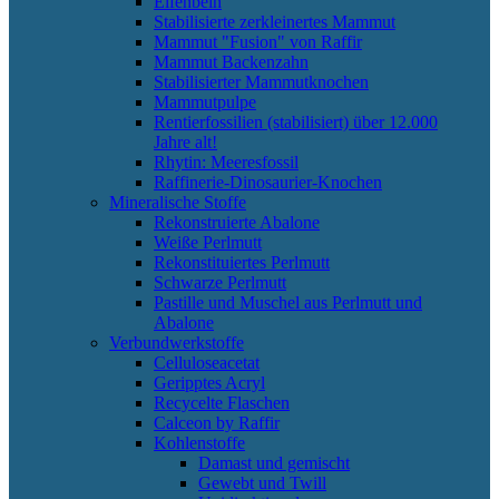
Elfenbein
Stabilisierte zerkleinertes Mammut
Mammut "Fusion" von Raffir
Mammut Backenzahn
Stabilisierter Mammutknochen
Mammutpulpe
Rentierfossilien (stabilisiert) über 12.000
Jahre alt!
Rhytin: Meeresfossil
Raffinerie-Dinosaurier-Knochen
Mineralische Stoffe
Rekonstruierte Abalone
Weiße Perlmutt
Rekonstituiertes Perlmutt
Schwarze Perlmutt
Pastille und Muschel aus Perlmutt und
Abalone
Verbundwerkstoffe
Celluloseacetat
Geripptes Acryl
Recycelte Flaschen
Calceon by Raffir
Kohlenstoffe
Damast und gemischt
Gewebt und Twill