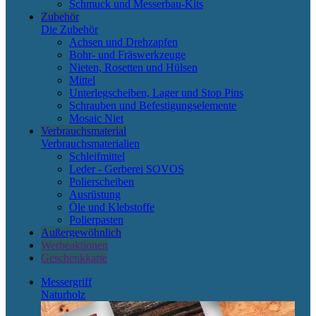
Schmuck und Messerbau-Kits
Zubehör
Die Zubehör
Achsen und Drehzapfen
Bohr- und Fräswerkzeuge
Nieten, Rosetten und Hülsen
Mittel
Unterlegscheiben, Lager und Stop Pins
Schrauben und Befestigungselemente
Mosaic Niet
Verbrauchsmaterial
Verbrauchsmaterialien
Schleifmittel
Leder - Gerberei SOVOS
Polierscheiben
Ausrüstung
Öle und Klebstoffe
Polierpasten
Außergewöhnlich
Werbeaktionen
Geschenkkarte
Messergriff
Naturholz