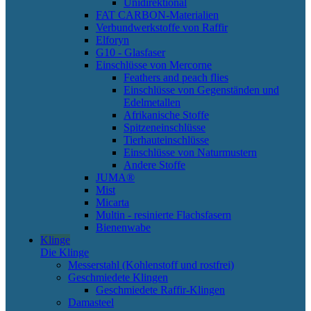
Unidirektional
FAT CARBON-Materialien
Verbundwerkstoffe von Raffir
Elforyn
G10 - Glasfaser
Einschlüsse von Mercorne
Feathers and peach flies
Einschlüsse von Gegenständen und
Edelmetallen
Afrikanische Stoffe
Spitzeneinschlüsse
Tierhauteinschlüsse
Einschlüsse von Naturmustern
Andere Stoffe
JUMA®
Mist
Micarta
Multin - resinierte Flachsfasern
Bienenwabe
Klinge
Die Klinge
Messerstahl (Kohlenstoff und rostfrei)
Geschmiedete Klingen
Geschmiedete Raffir-Klingen
Damasteel