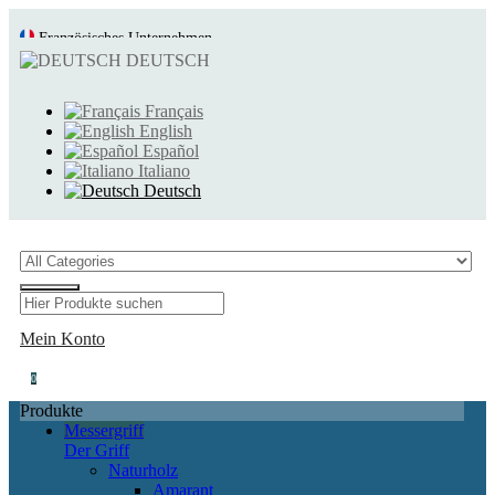
Französisches Unternehmen
DEUTSCH
Schnelle und sorgfältige Lieferung
Français
English
Español
Italiano
Deutsch
Mein Konto
0
Produkte
Messergriff
Der Griff
Naturholz
Amarant