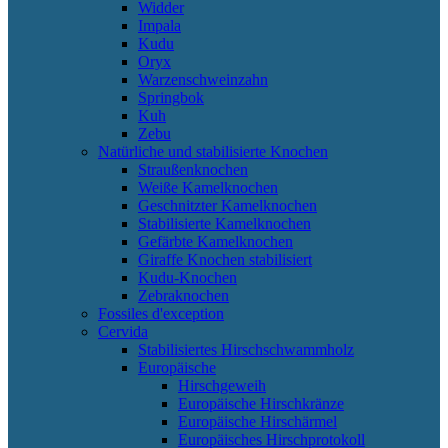
Widder
Impala
Kudu
Oryx
Warzenschweinzahn
Springbok
Kuh
Zebu
Natürliche und stabilisierte Knochen
Straußenknochen
Weiße Kamelknochen
Geschnitzter Kamelknochen
Stabilisierte Kamelknochen
Gefärbte Kamelknochen
Giraffe Knochen stabilisiert
Kudu-Knochen
Zebraknochen
Fossiles d'exception
Cervida
Stabilisiertes Hirschschwammholz
Europäische
Hirschgeweih
Europäische Hirschkränze
Europäische Hirschärmel
Europäisches Hirschprotokoll