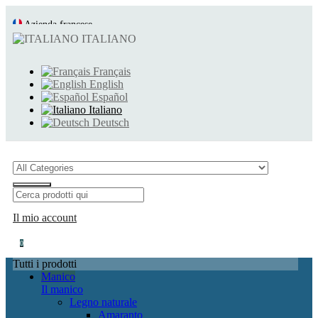
Azienda francese
Consegna rapida e accurata
ITALIANO
Français
English
Español
Italiano
Deutsch
Il mio account
0
Tutti i prodotti
Manico
Il manico
Legno naturale
Amaranto