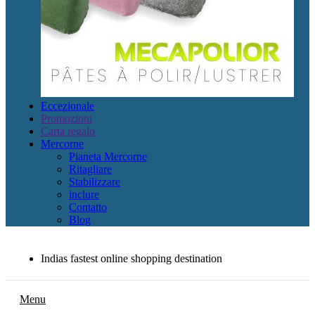
Eccezionale
Promozioni
Carta regalo
Mercorne
Pianeta Mercorne
Ritagliare
Stabilizzare
inclure
Contatto
Blog
Indias fastest online shopping destination
Menu