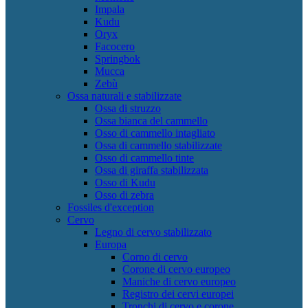
Impala
Kudu
Oryx
Facocero
Springbok
Mucca
Zebù
Ossa naturali e stabilizzate
Ossa di struzzo
Ossa bianca del cammello
Osso di cammello intagliato
Ossa di cammello stabilizzate
Osso di cammello tinte
Ossa di giraffa stabilizzata
Osso di Kudu
Osso di zebra
Fossiles d'exception
Cervo
Legno di cervo stabilizzato
Europa
Corno di cervo
Corone di cervo europeo
Maniche di cervo europeo
Registro dei cervi europei
Tronchi di cervo e corone