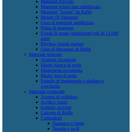
Mammut d'avorio
Mammut schiacciato stabilizzato
Mammut "fusion" da Raffir
Molare Di Mammut
Osso di mammut stabilizzato
Polpa di mammut
Fossili di renne (stabilizzati) più di 12.000
anni!
Rhytina: fossile marino
Osso di dinosauro di Raffir
Materiali minerali
Abalone ricostruito
Madre bianca di perla
Madreperla ricostituita
Madre nera di perla
Pastello di madreperla e abalone e
conchiglia
Materiali compositi
Acetato di cellulosa
Acrilico rigato
bottiglie riciclate
Calceon di Raffir
Carboidrati
Damasco e misto
Tessuto e twill