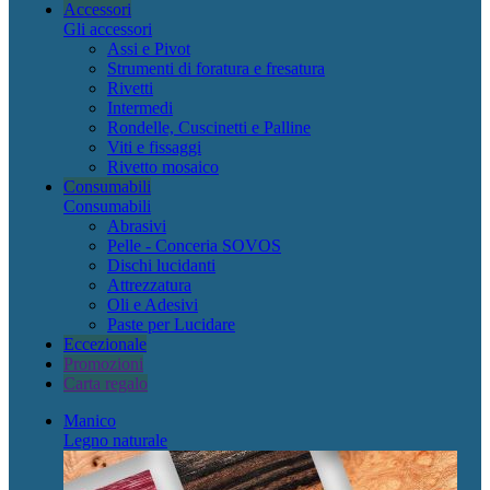
Accessori
Gli accessori
Assi e Pivot
Strumenti di foratura e fresatura
Rivetti
Intermedi
Rondelle, Cuscinetti e Palline
Viti e fissaggi
Rivetto mosaico
Consumabili
Consumabili
Abrasivi
Pelle - Conceria SOVOS
Dischi lucidanti
Attrezzatura
Oli e Adesivi
Paste per Lucidare
Eccezionale
Promozioni
Carta regalo
Manico
Legno naturale