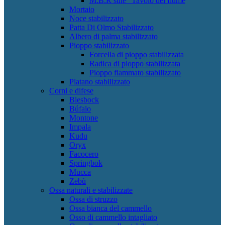
M.B.R stile "Tavolo del fiume
Mortaio
Noce stabilizzato
Patta Di Olmo Stabilizzato
Albero di palma stabilizzato
Pioppo stabilizzato
Forcella di pioppo stabilizzata
Radica di pioppo stabilizzata
Pioppo fiammato stabilizzato
Platano stabilizzato
Corni e difese
Blesbock
Búfalo
Montone
Impala
Kudu
Oryx
Facocero
Springbok
Mucca
Zebù
Ossa naturali e stabilizzate
Ossa di struzzo
Ossa bianca del cammello
Osso di cammello intagliato