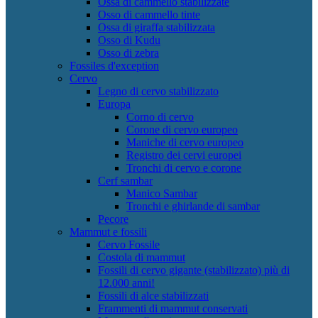
Ossa di cammello stabilizzate
Osso di cammello tinte
Ossa di giraffa stabilizzata
Osso di Kudu
Osso di zebra
Fossiles d'exception
Cervo
Legno di cervo stabilizzato
Europa
Corno di cervo
Corone di cervo europeo
Maniche di cervo europeo
Registro dei cervi europei
Tronchi di cervo e corone
Cerf sambar
Manico Sambar
Tronchi e ghirlande di sambar
Pecore
Mammut e fossili
Cervo Fossile
Costola di mammut
Fossili di cervo gigante (stabilizzato) più di
12.000 anni!
Fossili di alce stabilizzati
Frammenti di mammut conservati