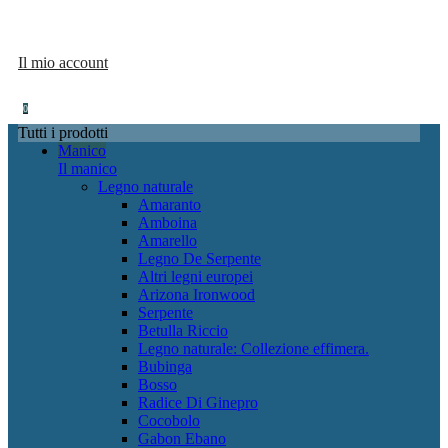
Il mio account
0
Tutti i prodotti
Manico
Il manico
Legno naturale
Amaranto
Amboina
Amarello
Legno De Serpente
Altri legni europei
Arizona Ironwood
Serpente
Betulla Riccio
Legno naturale: Collezione effimera.
Bubinga
Bosso
Radice Di Ginepro
Cocobolo
Gabon Ebano