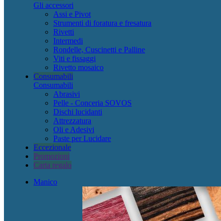
Gli accessori
Assi e Pivot
Strumenti di foratura e fresatura
Rivetti
Intermedi
Rondelle, Cuscinetti e Palline
Viti e fissaggi
Rivetto mosaico
Consumabili
Consumabili
Abrasivi
Pelle - Conceria SOVOS
Dischi lucidanti
Attrezzatura
Oli e Adesivi
Paste per Lucidare
Eccezionale
Promozioni
Carta regalo
Manico