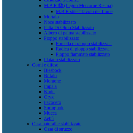
M.B.R Ⓜ (Legno Mercorne Resina)
M.B.R stile "Tavolo del fiume
Mortaio
Noce stabilizzato
Patta Di Olmo Stabilizzato
Albero di palma stabilizzato
Pioppo stabilizzato
Forcella di pioppo stabilizzata
Radica di pioppo stabilizzata
Pioppo fiammato stabilizzato
Platano stabilizzato
Corni e difese
Blesbock
Búfalo
Montone
Impala
Kudu
Oryx
Facocero
Springbok
Mucca
Zebù
Ossa naturali e stabilizzate
Ossa di struzzo