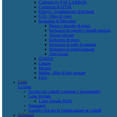
Carbonio by FAT CARBON
Compositi RAFFIR
Elforyn - Synthetisches Elfenbein
G10 - Fibra di vetro
Inclusioni di Mercorne
Piume e mosche di pesca
Inclusioni di oggetti e metalli preziosi
Tessuti africani
Inclusioni di pizzo
Inclusioni di pelle di animale
Inclusioni di motivi naturali
Altri tessuti
JUMA®
Letame
Micarta
Multin - fibre di lino resinate
Favo
Lama
La lama
Acciaio per coltelli (carbonio e inossidabile)
Lame forgiate
Lame forgiate Raffir
Damasteel
Gioielli e Kit per la Fabbricazione di Coltelli
Accessori