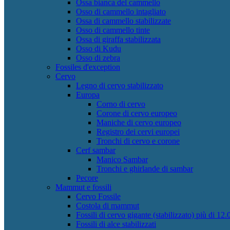
Ossa bianca del cammello
Osso di cammello intagliato
Ossa di cammello stabilizzate
Osso di cammello tinte
Ossa di giraffa stabilizzata
Osso di Kudu
Osso di zebra
Fossiles d'exception
Cervo
Legno di cervo stabilizzato
Europa
Corno di cervo
Corone di cervo europeo
Maniche di cervo europeo
Registro dei cervi europei
Tronchi di cervo e corone
Cerf sambar
Manico Sambar
Tronchi e ghirlande di sambar
Pecore
Mammut e fossili
Cervo Fossile
Costola di mammut
Fossili di cervo gigante (stabilizzato) più di 12.
Fossili di alce stabilizzati