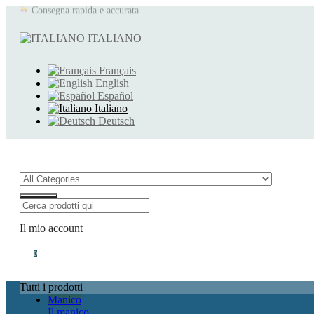
Prodotti d'eccezione
ITALIANO
Azienda francese
Français
English
Español
Italiano
Deutsch
Il mio account
0
Tutti i prodotti
Manico
Il manico