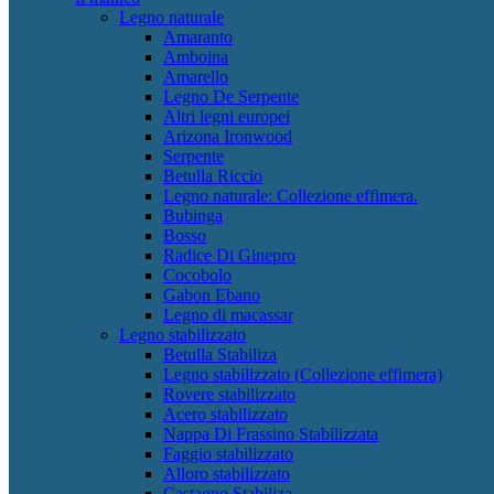
Legno naturale
Amaranto
Amboina
Amarello
Legno De Serpente
Altri legni europei
Arizona Ironwood
Serpente
Betulla Riccio
Legno naturale: Collezione effimera.
Bubinga
Bosso
Radice Di Ginepro
Cocobolo
Gabon Ebano
Legno di macassar
Legno stabilizzato
Betulla Stabiliza
Legno stabilizzato (Collezione effimera)
Rovere stabilizzato
Acero stabilizzato
Nappa Di Frassino Stabilizzata
Faggio stabilizzato
Alloro stabilizzato
Castagno Stabiliza