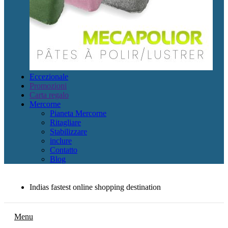
Eccezionale
Promozioni
Carta regalo
Mercorne
Pianeta Mercorne
Ritagliare
Stabilizzare
inclure
Contatto
Blog
Indias fastest online shopping destination
Menu