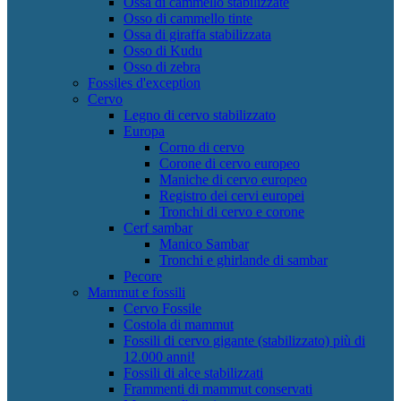
Ossa di cammello stabilizzate
Osso di cammello tinte
Ossa di giraffa stabilizzata
Osso di Kudu
Osso di zebra
Fossiles d'exception
Cervo
Legno di cervo stabilizzato
Europa
Corno di cervo
Corone di cervo europeo
Maniche di cervo europeo
Registro dei cervi europei
Tronchi di cervo e corone
Cerf sambar
Manico Sambar
Tronchi e ghirlande di sambar
Pecore
Mammut e fossili
Cervo Fossile
Costola di mammut
Fossili di cervo gigante (stabilizzato) più di
12.000 anni!
Fossili di alce stabilizzati
Frammenti di mammut conservati