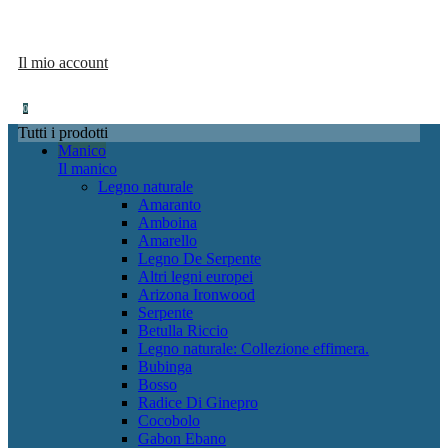
Il mio account
0
Tutti i prodotti
Manico
Il manico
Legno naturale
Amaranto
Amboina
Amarello
Legno De Serpente
Altri legni europei
Arizona Ironwood
Serpente
Betulla Riccio
Legno naturale: Collezione effimera.
Bubinga
Bosso
Radice Di Ginepro
Cocobolo
Gabon Ebano