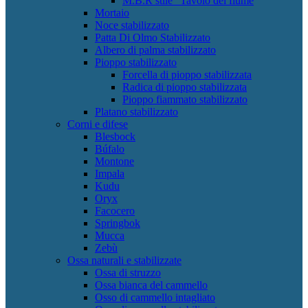
M.B.R stile "Tavolo del fiume
Mortaio
Noce stabilizzato
Patta Di Olmo Stabilizzato
Albero di palma stabilizzato
Pioppo stabilizzato
Forcella di pioppo stabilizzata
Radica di pioppo stabilizzata
Pioppo fiammato stabilizzato
Platano stabilizzato
Corni e difese
Blesbock
Búfalo
Montone
Impala
Kudu
Oryx
Facocero
Springbok
Mucca
Zebù
Ossa naturali e stabilizzate
Ossa di struzzo
Ossa bianca del cammello
Osso di cammello intagliato