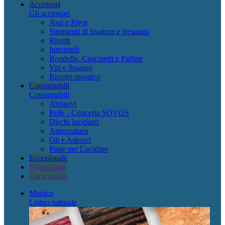
Accessori
Gli accessori
Assi e Pivot
Strumenti di foratura e fresatura
Rivetti
Intermedi
Rondelle, Cuscinetti e Palline
Viti e fissaggi
Rivetto mosaico
Consumabili
Consumabili
Abrasivi
Pelle - Conceria SOVOS
Dischi lucidanti
Attrezzatura
Oli e Adesivi
Paste per Lucidare
Eccezionale
Promozioni
Carta regalo
Manico
Legno naturale