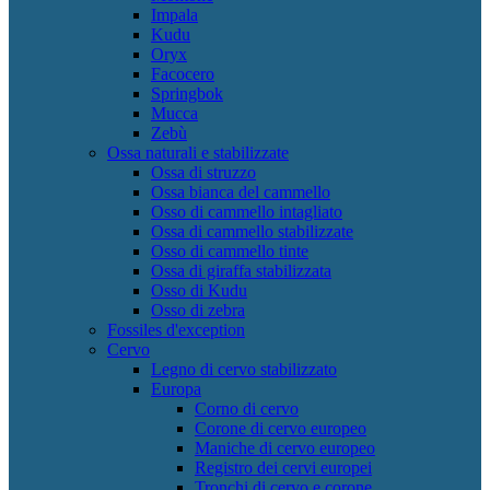
Impala
Kudu
Oryx
Facocero
Springbok
Mucca
Zebù
Ossa naturali e stabilizzate
Ossa di struzzo
Ossa bianca del cammello
Osso di cammello intagliato
Ossa di cammello stabilizzate
Osso di cammello tinte
Ossa di giraffa stabilizzata
Osso di Kudu
Osso di zebra
Fossiles d'exception
Cervo
Legno di cervo stabilizzato
Europa
Corno di cervo
Corone di cervo europeo
Maniche di cervo europeo
Registro dei cervi europei
Tronchi di cervo e corone