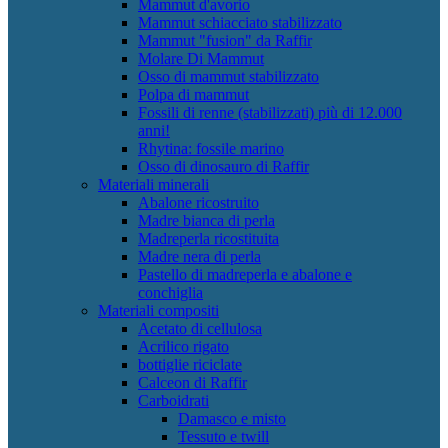
Mammut d'avorio
Mammut schiacciato stabilizzato
Mammut "fusion" da Raffir
Molare Di Mammut
Osso di mammut stabilizzato
Polpa di mammut
Fossili di renne (stabilizzati) più di 12.000
anni!
Rhytina: fossile marino
Osso di dinosauro di Raffir
Materiali minerali
Abalone ricostruito
Madre bianca di perla
Madreperla ricostituita
Madre nera di perla
Pastello di madreperla e abalone e
conchiglia
Materiali compositi
Acetato di cellulosa
Acrilico rigato
bottiglie riciclate
Calceon di Raffir
Carboidrati
Damasco e misto
Tessuto e twill