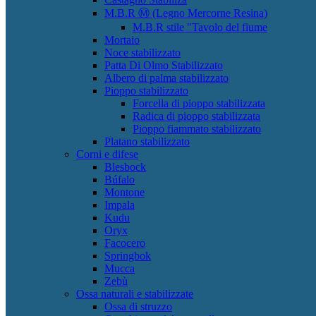
M.B.R Ⓜ (Legno Mercorne Resina)
M.B.R stile "Tavolo del fiume
Mortaio
Noce stabilizzato
Patta Di Olmo Stabilizzato
Albero di palma stabilizzato
Pioppo stabilizzato
Forcella di pioppo stabilizzata
Radica di pioppo stabilizzata
Pioppo fiammato stabilizzato
Platano stabilizzato
Corni e difese
Blesbock
Búfalo
Montone
Impala
Kudu
Oryx
Facocero
Springbok
Mucca
Zebù
Ossa naturali e stabilizzate
Ossa di struzzo