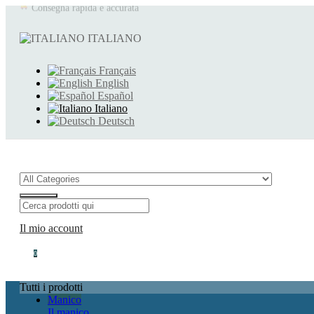
Prodotti d'eccezione
ITALIANO
Azienda francese
Français
English
Español
Italiano
Deutsch
Il mio account
0
Tutti i prodotti
Manico
Il manico