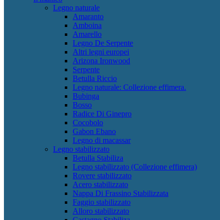
Legno naturale
Amaranto
Amboina
Amarello
Legno De Serpente
Altri legni europei
Arizona Ironwood
Serpente
Betulla Riccio
Legno naturale: Collezione effimera.
Bubinga
Bosso
Radice Di Ginepro
Cocobolo
Gabon Ebano
Legno di macassar
Legno stabilizzato
Betulla Stabiliza
Legno stabilizzato (Collezione effimera)
Rovere stabilizzato
Acero stabilizzato
Nappa Di Frassino Stabilizzata
Faggio stabilizzato
Alloro stabilizzato
Castagno Stabiliza