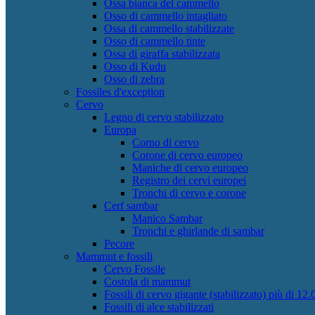
Ossa bianca del cammello
Osso di cammello intagliato
Ossa di cammello stabilizzate
Osso di cammello tinte
Ossa di giraffa stabilizzata
Osso di Kudu
Osso di zebra
Fossiles d'exception
Cervo
Legno di cervo stabilizzato
Europa
Corno di cervo
Corone di cervo europeo
Maniche di cervo europeo
Registro dei cervi europei
Tronchi di cervo e corone
Cerf sambar
Manico Sambar
Tronchi e ghirlande di sambar
Pecore
Mammut e fossili
Cervo Fossile
Costola di mammut
Fossili di cervo gigante (stabilizzato) più di 12.
Fossili di alce stabilizzati