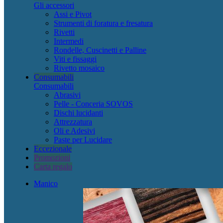
Gli accessori
Assi e Pivot
Strumenti di foratura e fresatura
Rivetti
Intermedi
Rondelle, Cuscinetti e Palline
Viti e fissaggi
Rivetto mosaico
Consumabili
Consumabili
Abrasivi
Pelle - Conceria SOVOS
Dischi lucidanti
Attrezzatura
Oli e Adesivi
Paste per Lucidare
Eccezionale
Promozioni
Carta regalo
Manico