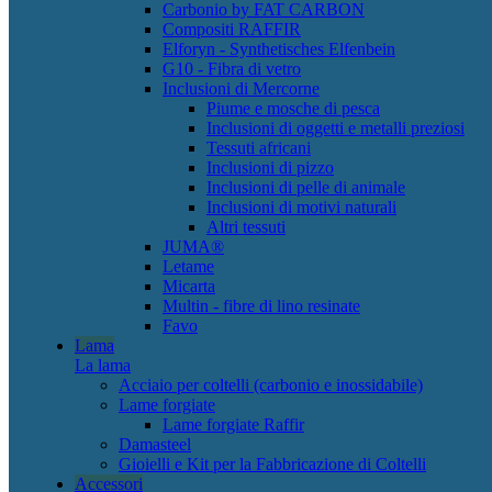
Carbonio by FAT CARBON
Compositi RAFFIR
Elforyn - Synthetisches Elfenbein
G10 - Fibra di vetro
Inclusioni di Mercorne
Piume e mosche di pesca
Inclusioni di oggetti e metalli preziosi
Tessuti africani
Inclusioni di pizzo
Inclusioni di pelle di animale
Inclusioni di motivi naturali
Altri tessuti
JUMA®
Letame
Micarta
Multin - fibre di lino resinate
Favo
Lama
La lama
Acciaio per coltelli (carbonio e inossidabile)
Lame forgiate
Lame forgiate Raffir
Damasteel
Gioielli e Kit per la Fabbricazione di Coltelli
Accessori